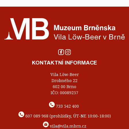
KONTAKTNÍ INFORMACE
Vila Löw-Beer
Drobného 22
602 00 Brno
IČO: 00089257
733 542 400
607 089 968 (prohlídky, ÚT-NE 10:00-18:00)
vila@vila.mbrn.cz