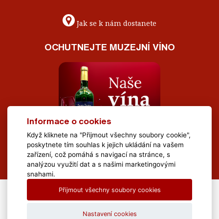
Jak se k nám dostanete
OCHUTNEJTE MUZEJNÍ VÍNO
Informace o cookies
Když kliknete na "Přijmout všechny soubory cookie",
poskytnete tím souhlas k jejich ukládání na vašem
zařízení, což pomáhá s navigací na stránce, s
analýzou využití dat a s našimi marketingovými
snahami.
Přijmout všechny soubory cookies
All Rights Reserved Muzeum Brněnska © 2020, Webdesign by
LE
CLAVERA s.r.o.
Nastavení cookies