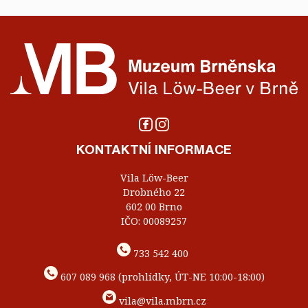
KONTAKTNÍ INFORMACE
Vila Löw-Beer
Drobného 22
602 00 Brno
IČO: 00089257
733 542 400
607 089 968 (prohlídky, ÚT-NE 10:00-18:00)
vila@vila.mbrn.cz