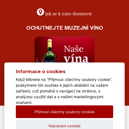
Jak se k nám dostanete
OCHUTNEJTE MUZEJNÍ VÍNO
Informace o cookies
Když kliknete na "Přijmout všechny soubory cookie",
poskytnete tím souhlas k jejich ukládání na vašem
zařízení, což pomáhá s navigací na stránce, s
analýzou využití dat a s našimi marketingovými
snahami.
Přijmout všechny soubory cookies
All Rights Reserved Muzeum Brněnska © 2020, Webdesign by
LE
CLAVERA s.r.o.
Nastavení cookies