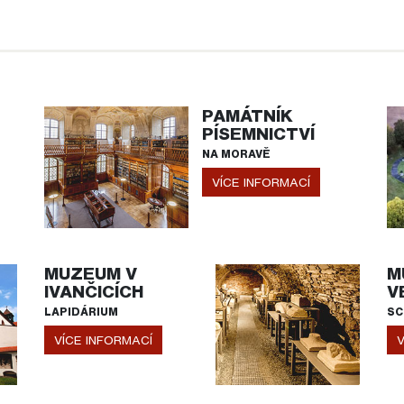
PAMÁTNÍK
PÍSEMNICTVÍ
NA MORAVĚ
VÍCE INFORMACÍ
MUZEUM V
M
IVANČICÍCH
V
LAPIDÁRIUM
SC
VÍCE INFORMACÍ
V