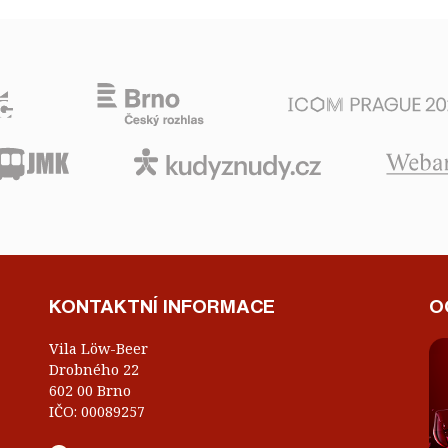
KONTAKTNÍ INFORMACE
O
Vila Löw-Beer
Drobného 22
602 00 Brno
IČO: 00089257