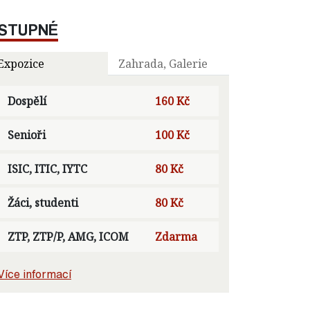
STUPNÉ
Expozice
Zahrada, Galerie
Dospělí
160 Kč
Senioři
100 Kč
ISIC, ITIC, IYTC
80 Kč
Žáci, studenti
80 Kč
ZTP, ZTP/P, AMG, ICOM
Zdarma
Více informací