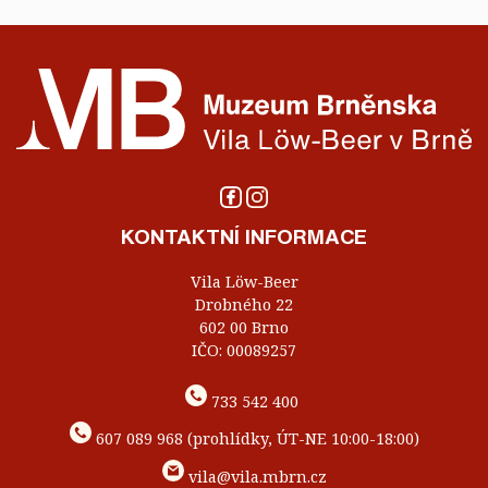
KONTAKTNÍ INFORMACE
Vila Löw-Beer
Drobného 22
602 00 Brno
IČO: 00089257
733 542 400
607 089 968 (prohlídky, ÚT-NE 10:00-18:00)
vila@vila.mbrn.cz