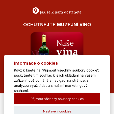
Jak se k nám dostanete
OCHUTNEJTE MUZEJNÍ VÍNO
Informace o cookies
Když kliknete na "Přijmout všechny soubory cookie",
poskytnete tím souhlas k jejich ukládání na vašem
zařízení, což pomáhá s navigací na stránce, s
analýzou využití dat a s našimi marketingovými
snahami.
Přijmout všechny soubory cookies
All Rights Reserved Muzeum Brněnska © 2020, Webdesign by
LE
CLAVERA s.r.o.
Nastavení cookies