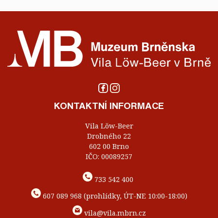
KONTAKTNÍ INFORMACE
Vila Löw-Beer
Drobného 22
602 00 Brno
IČO: 00089257
733 542 400
607 089 968 (prohlídky, ÚT-NE 10:00-18:00)
vila@vila.mbrn.cz