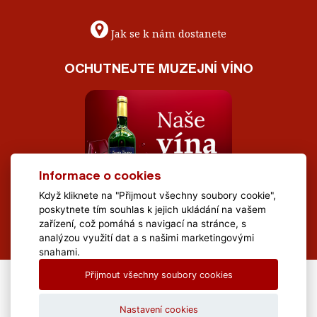
Jak se k nám dostanete
OCHUTNEJTE MUZEJNÍ VÍNO
Informace o cookies
Když kliknete na "Přijmout všechny soubory cookie",
poskytnete tím souhlas k jejich ukládání na vašem
zařízení, což pomáhá s navigací na stránce, s
analýzou využití dat a s našimi marketingovými
snahami.
Přijmout všechny soubory cookies
All Rights Reserved Muzeum Brněnska © 2020, Webdesign by
LE
CLAVERA s.r.o.
Nastavení cookies