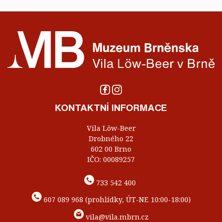
KONTAKTNÍ INFORMACE
Vila Löw-Beer
Drobného 22
602 00 Brno
IČO: 00089257
733 542 400
607 089 968 (prohlídky, ÚT-NE 10:00-18:00)
vila@vila.mbrn.cz