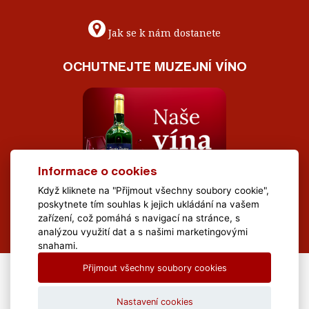
Jak se k nám dostanete
OCHUTNEJTE MUZEJNÍ VÍNO
Informace o cookies
Když kliknete na "Přijmout všechny soubory cookie",
poskytnete tím souhlas k jejich ukládání na vašem
zařízení, což pomáhá s navigací na stránce, s
analýzou využití dat a s našimi marketingovými
snahami.
Přijmout všechny soubory cookies
All Rights Reserved Muzeum Brněnska © 2020, Webdesign by
LE
CLAVERA s.r.o.
Nastavení cookies