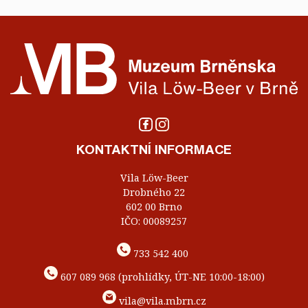
KONTAKTNÍ INFORMACE
Vila Löw-Beer
Drobného 22
602 00 Brno
IČO: 00089257
733 542 400
607 089 968 (prohlídky, ÚT-NE 10:00-18:00)
vila@vila.mbrn.cz