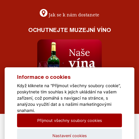
Jak se k nám dostanete
OCHUTNEJTE MUZEJNÍ VÍNO
Informace o cookies
Když kliknete na "Přijmout všechny soubory cookie",
poskytnete tím souhlas k jejich ukládání na vašem
zařízení, což pomáhá s navigací na stránce, s
analýzou využití dat a s našimi marketingovými
snahami.
Přijmout všechny soubory cookies
All Rights Reserved Muzeum Brněnska © 2020, Webdesign by
LE
CLAVERA s.r.o.
Nastavení cookies