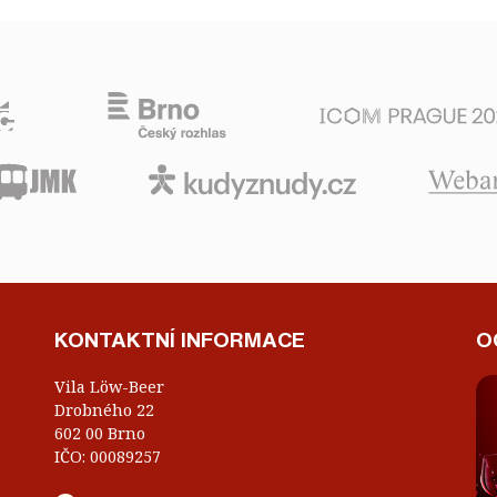
KONTAKTNÍ INFORMACE
O
Vila Löw-Beer
Drobného 22
602 00 Brno
IČO: 00089257