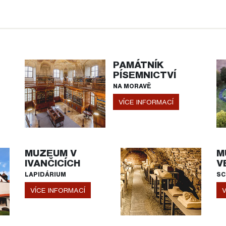
PAMÁTNÍK
PÍSEMNICTVÍ
NA MORAVĚ
VÍCE INFORMACÍ
MUZEUM V
M
IVANČICÍCH
V
LAPIDÁRIUM
SC
VÍCE INFORMACÍ
V