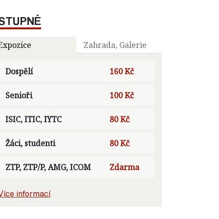
STUPNÉ
Expozice
Zahrada, Galerie
Dospělí
160 Kč
Senioři
100 Kč
ISIC, ITIC, IYTC
80 Kč
Žáci, studenti
80 Kč
ZTP, ZTP/P, AMG, ICOM
Zdarma
Více informací