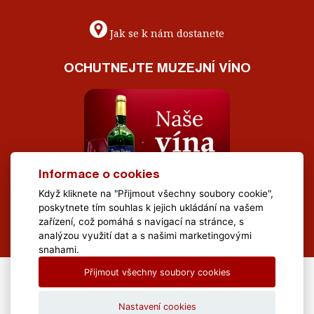
Jak se k nám dostanete
OCHUTNEJTE MUZEJNÍ VÍNO
Informace o cookies
Když kliknete na "Přijmout všechny soubory cookie",
poskytnete tím souhlas k jejich ukládání na vašem
zařízení, což pomáhá s navigací na stránce, s
analýzou využití dat a s našimi marketingovými
snahami.
Přijmout všechny soubory cookies
All Rights Reserved Muzeum Brněnska © 2020, Webdesign by
LE
CLAVERA s.r.o.
Nastavení cookies