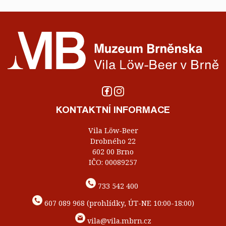
KONTAKTNÍ INFORMACE
Vila Löw-Beer
Drobného 22
602 00 Brno
IČO: 00089257
733 542 400
607 089 968 (prohlídky, ÚT-NE 10:00-18:00)
vila@vila.mbrn.cz