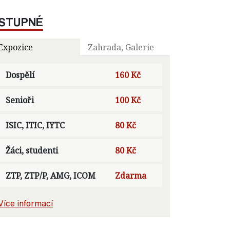
STUPNÉ
Expozice
Zahrada, Galerie
Dospělí
160 Kč
Senioři
100 Kč
ISIC, ITIC, IYTC
80 Kč
Žáci, studenti
80 Kč
ZTP, ZTP/P, AMG, ICOM
Zdarma
Více informací