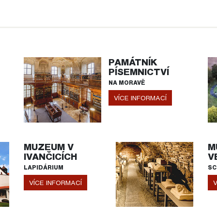
PAMÁTNÍK
PÍSEMNICTVÍ
NA MORAVĚ
VÍCE INFORMACÍ
MUZEUM V
M
IVANČICÍCH
V
LAPIDÁRIUM
SC
VÍCE INFORMACÍ
V