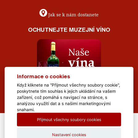
Jak se k nám dostanete
OCHUTNEJTE MUZEJNÍ VÍNO
Informace o cookies
Když kliknete na "Přijmout všechny soubory cookie",
poskytnete tím souhlas k jejich ukládání na vašem
zařízení, což pomáhá s navigací na stránce, s
analýzou využití dat a s našimi marketingovými
snahami.
Přijmout všechny soubory cookies
All Rights Reserved Muzeum Brněnska © 2020, Webdesign by
LE
CLAVERA s.r.o.
Nastavení cookies