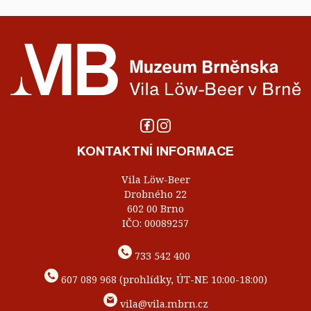
KONTAKTNÍ INFORMACE
Vila Löw-Beer
Drobného 22
602 00 Brno
IČO: 00089257
733 542 400
607 089 968 (prohlídky, ÚT-NE 10:00-18:00)
vila@vila.mbrn.cz