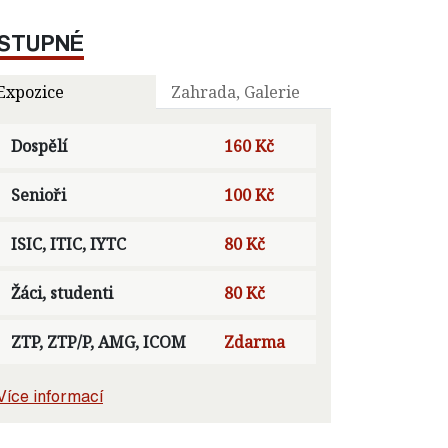
STUPNÉ
Expozice
Zahrada, Galerie
Dospělí
160 Kč
Senioři
100 Kč
ISIC, ITIC, IYTC
80 Kč
Žáci, studenti
80 Kč
ZTP, ZTP/P, AMG, ICOM
Zdarma
Více informací