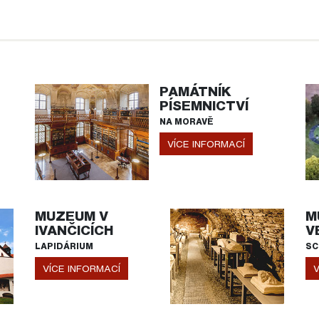
PAMÁTNÍK
PÍSEMNICTVÍ
NA MORAVĚ
VÍCE INFORMACÍ
MUZEUM V
M
IVANČICÍCH
V
LAPIDÁRIUM
SC
VÍCE INFORMACÍ
V