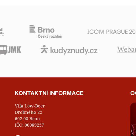
KONTAKTNÍ INFORMACE
O
Vila Löw-Beer
Drobného 22
602 00 Brno
IČO: 00089257