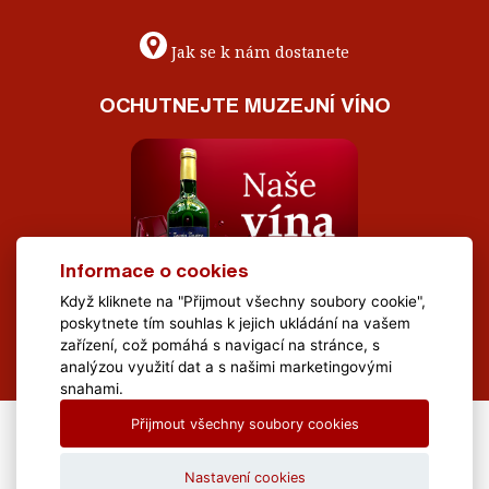
Jak se k nám dostanete
OCHUTNEJTE MUZEJNÍ VÍNO
Informace o cookies
Když kliknete na "Přijmout všechny soubory cookie",
poskytnete tím souhlas k jejich ukládání na vašem
zařízení, což pomáhá s navigací na stránce, s
analýzou využití dat a s našimi marketingovými
snahami.
Přijmout všechny soubory cookies
All Rights Reserved Muzeum Brněnska © 2020, Webdesign by
LE
CLAVERA s.r.o.
Nastavení cookies