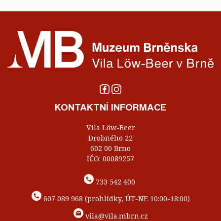
KONTAKTNÍ INFORMACE
Vila Löw-Beer
Drobného 22
602 00 Brno
IČO: 00089257
733 542 400
607 089 968 (prohlídky, ÚT-NE 10:00-18:00)
vila@vila.mbrn.cz