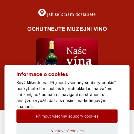
Jak se k nám dostanete
OCHUTNEJTE MUZEJNÍ VÍNO
Informace o cookies
Když kliknete na "Přijmout všechny soubory cookie",
poskytnete tím souhlas k jejich ukládání na vašem
zařízení, což pomáhá s navigací na stránce, s
analýzou využití dat a s našimi marketingovými
snahami.
Přijmout všechny soubory cookies
All Rights Reserved Muzeum Brněnska © 2020, Webdesign by
LE
CLAVERA s.r.o.
Nastavení cookies