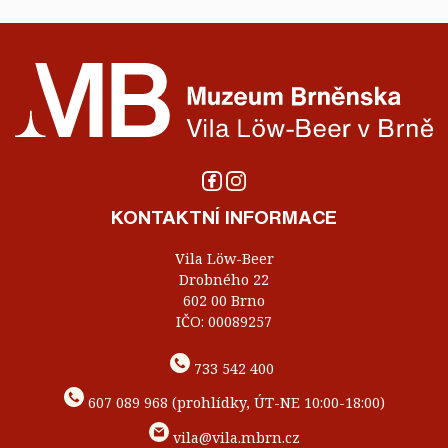
KONTAKTNÍ INFORMACE
Vila Löw-Beer
Drobného 22
602 00 Brno
IČO: 00089257
733 542 400
607 089 968 (prohlídky, ÚT-NE 10:00-18:00)
vila@vila.mbrn.cz