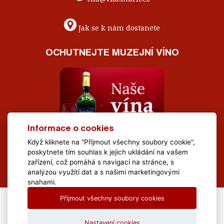
Jak se k nám dostanete
OCHUTNEJTE MUZEJNÍ VÍNO
Informace o cookies
Když kliknete na "Přijmout všechny soubory cookie",
poskytnete tím souhlas k jejich ukládání na vašem
zařízení, což pomáhá s navigací na stránce, s
analýzou využití dat a s našimi marketingovými
snahami.
Přijmout všechny soubory cookies
All Rights Reserved Muzeum Brněnska © 2020, Webdesign by
LE
CLAVERA s.r.o.
Nastavení cookies