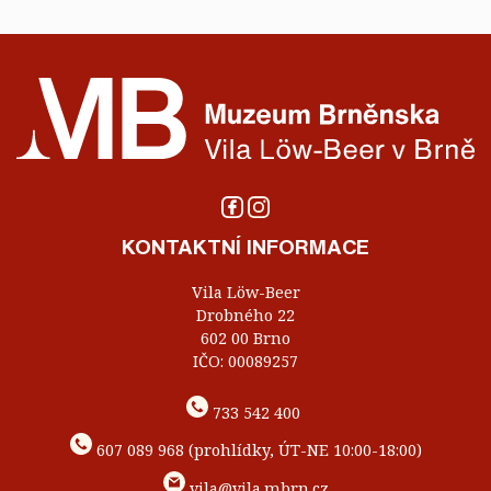
KONTAKTNÍ INFORMACE
Vila Löw-Beer
Drobného 22
602 00 Brno
IČO: 00089257
733 542 400
607 089 968 (prohlídky, ÚT-NE 10:00-18:00)
vila@vila.mbrn.cz