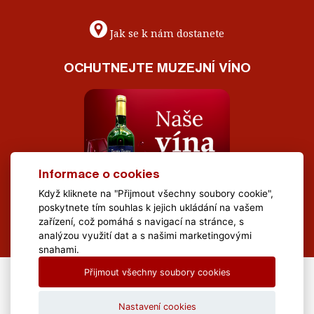
Jak se k nám dostanete
OCHUTNEJTE MUZEJNÍ VÍNO
Informace o cookies
Když kliknete na "Přijmout všechny soubory cookie",
poskytnete tím souhlas k jejich ukládání na vašem
zařízení, což pomáhá s navigací na stránce, s
analýzou využití dat a s našimi marketingovými
snahami.
Přijmout všechny soubory cookies
All Rights Reserved Muzeum Brněnska © 2020, Webdesign by
LE
CLAVERA s.r.o.
Nastavení cookies