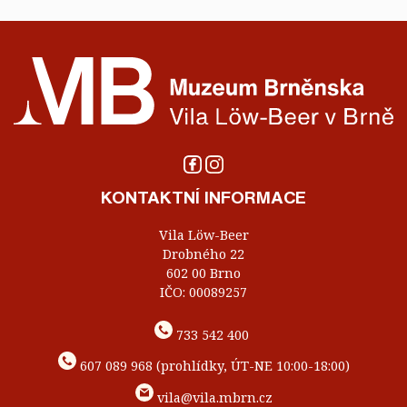
KONTAKTNÍ INFORMACE
Vila Löw-Beer
Drobného 22
602 00 Brno
IČO: 00089257
733 542 400
607 089 968 (prohlídky, ÚT-NE 10:00-18:00)
vila@vila.mbrn.cz