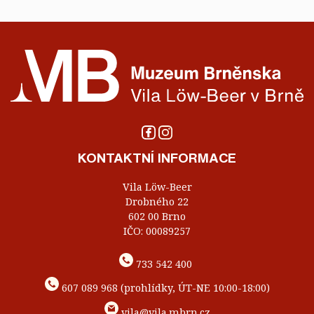
KONTAKTNÍ INFORMACE
Vila Löw-Beer
Drobného 22
602 00 Brno
IČO: 00089257
733 542 400
607 089 968 (prohlídky, ÚT-NE 10:00-18:00)
vila@vila.mbrn.cz