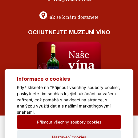
Jak se k nám dostanete
OCHUTNEJTE MUZEJNÍ VÍNO
Informace o cookies
Když kliknete na "Přijmout všechny soubory cookie",
poskytnete tím souhlas k jejich ukládání na vašem
zařízení, což pomáhá s navigací na stránce, s
analýzou využití dat a s našimi marketingovými
snahami.
Přijmout všechny soubory cookies
All Rights Reserved Muzeum Brněnska © 2020, Webdesign by
LE
CLAVERA s.r.o.
Nastavení cookies