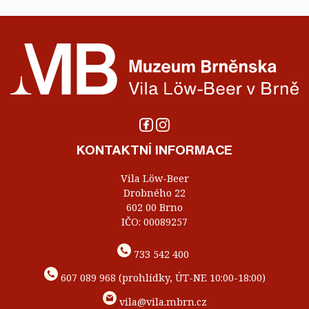
KONTAKTNÍ INFORMACE
Vila Löw-Beer
Drobného 22
602 00 Brno
IČO: 00089257
733 542 400
607 089 968 (prohlídky, ÚT-NE 10:00-18:00)
vila@vila.mbrn.cz