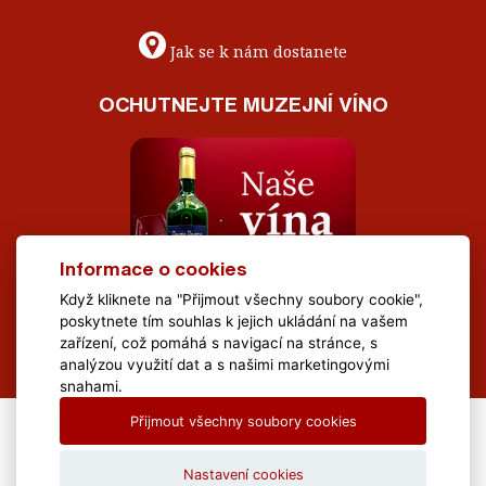
Jak se k nám dostanete
OCHUTNEJTE MUZEJNÍ VÍNO
Informace o cookies
Když kliknete na "Přijmout všechny soubory cookie",
poskytnete tím souhlas k jejich ukládání na vašem
zařízení, což pomáhá s navigací na stránce, s
analýzou využití dat a s našimi marketingovými
snahami.
Přijmout všechny soubory cookies
All Rights Reserved Muzeum Brněnska © 2020, Webdesign by
LE
CLAVERA s.r.o.
Nastavení cookies