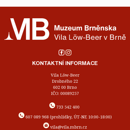
KONTAKTNÍ INFORMACE
Vila Löw-Beer
Drobného 22
602 00 Brno
IČO: 00089257
733 542 400
607 089 968 (prohlídky, ÚT-NE 10:00-18:00)
vila@vila.mbrn.cz