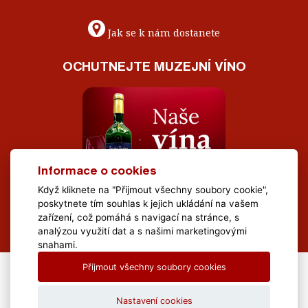
Jak se k nám dostanete
OCHUTNEJTE MUZEJNÍ VÍNO
Informace o cookies
Když kliknete na "Přijmout všechny soubory cookie",
poskytnete tím souhlas k jejich ukládání na vašem
zařízení, což pomáhá s navigací na stránce, s
analýzou využití dat a s našimi marketingovými
snahami.
Přijmout všechny soubory cookies
All Rights Reserved Muzeum Brněnska © 2020, Webdesign by
LE
CLAVERA s.r.o.
Nastavení cookies