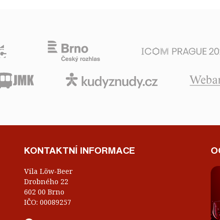
KONTAKTNÍ INFORMACE
O
Vila Löw-Beer
Drobného 22
602 00 Brno
IČO: 00089257