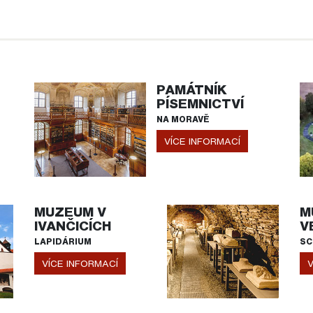
PAMÁTNÍK
PÍSEMNICTVÍ
NA MORAVĚ
VÍCE INFORMACÍ
MUZEUM V
M
IVANČICÍCH
V
LAPIDÁRIUM
SC
VÍCE INFORMACÍ
V