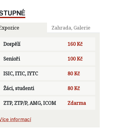
STUPNÉ
Expozice
Zahrada, Galerie
Dospělí
160 Kč
Senioři
100 Kč
ISIC, ITIC, IYTC
80 Kč
Žáci, studenti
80 Kč
ZTP, ZTP/P, AMG, ICOM
Zdarma
Více informací