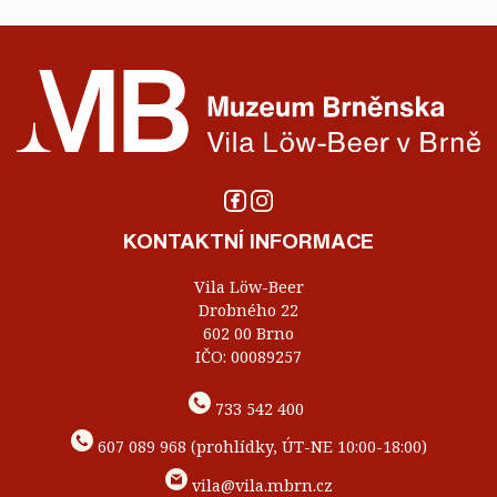
KONTAKTNÍ INFORMACE
Vila Löw-Beer
Drobného 22
602 00 Brno
IČO: 00089257
733 542 400
607 089 968 (prohlídky, ÚT-NE 10:00-18:00)
vila@vila.mbrn.cz