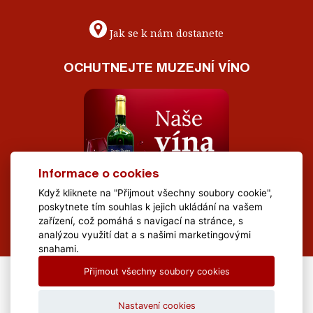
Jak se k nám dostanete
OCHUTNEJTE MUZEJNÍ VÍNO
Informace o cookies
Když kliknete na "Přijmout všechny soubory cookie",
poskytnete tím souhlas k jejich ukládání na vašem
zařízení, což pomáhá s navigací na stránce, s
analýzou využití dat a s našimi marketingovými
snahami.
Přijmout všechny soubory cookies
All Rights Reserved Muzeum Brněnska © 2020, Webdesign by
LE
CLAVERA s.r.o.
Nastavení cookies