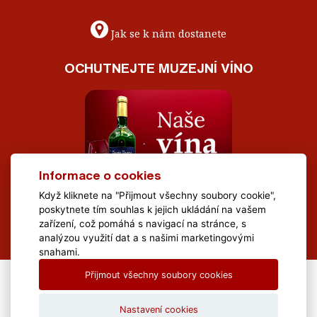
Jak se k nám dostanete
OCHUTNEJTE MUZEJNÍ VÍNO
Informace o cookies
Když kliknete na "Přijmout všechny soubory cookie",
poskytnete tím souhlas k jejich ukládání na vašem
zařízení, což pomáhá s navigací na stránce, s
analýzou využití dat a s našimi marketingovými
snahami.
Přijmout všechny soubory cookies
All Rights Reserved Muzeum Brněnska © 2020, Webdesign by
LE
CLAVERA s.r.o.
Nastavení cookies