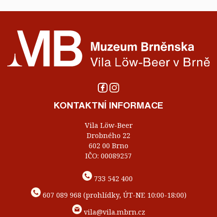
KONTAKTNÍ INFORMACE
Vila Löw-Beer
Drobného 22
602 00 Brno
IČO: 00089257
733 542 400
607 089 968 (prohlídky, ÚT-NE 10:00-18:00)
vila@vila.mbrn.cz