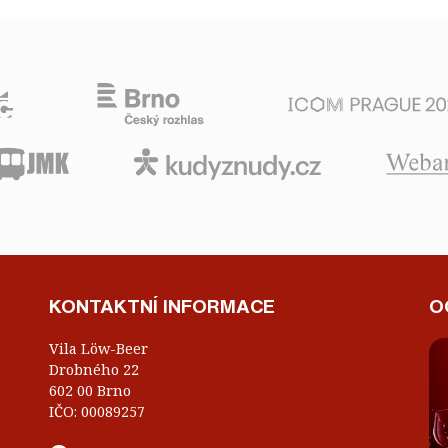
KONTAKTNÍ INFORMACE
O
Vila Löw-Beer
Drobného 22
602 00 Brno
IČO: 00089257