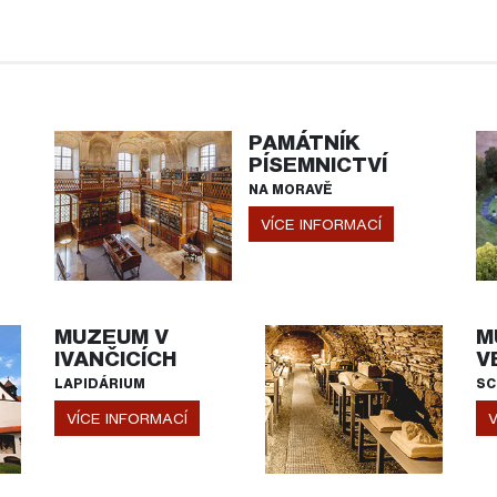
PAMÁTNÍK
PÍSEMNICTVÍ
NA MORAVĚ
VÍCE INFORMACÍ
MUZEUM V
M
IVANČICÍCH
V
LAPIDÁRIUM
SC
VÍCE INFORMACÍ
V