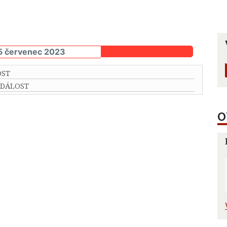
5 červenec 2023
OST
UDÁLOST
O