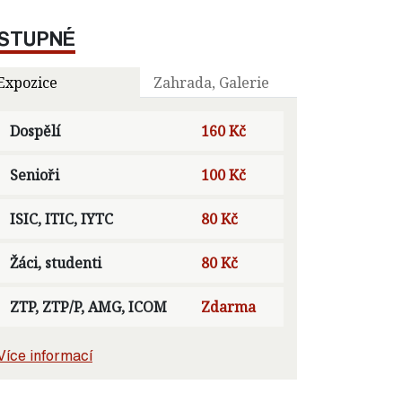
STUPNÉ
Expozice
Zahrada, Galerie
Dospělí
160 Kč
Senioři
100 Kč
ISIC, ITIC, IYTC
80 Kč
Žáci, studenti
80 Kč
ZTP, ZTP/P, AMG, ICOM
Zdarma
Více informací