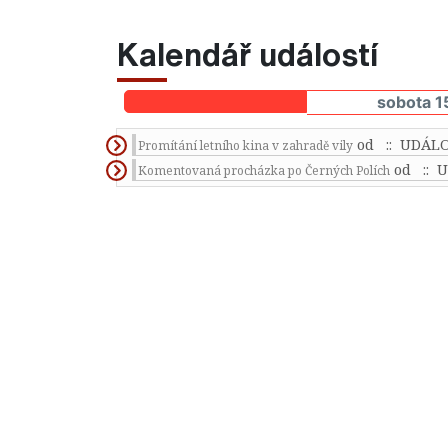
Kalendář událostí
sobota 1
od
:: UDÁL
Promítání letního kina v zahradě vily
od
:: 
Komentovaná procházka po Černých Polích