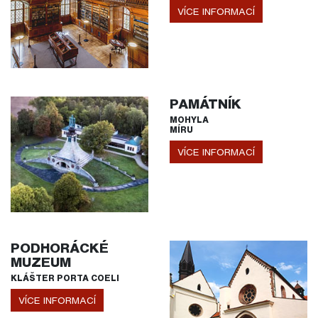
VÍCE INFORMACÍ
PAMÁTNÍK
MOHYLA
MÍRU
VÍCE INFORMACÍ
PODHORÁCKÉ
MUZEUM
KLÁŠTER PORTA COELI
VÍCE INFORMACÍ