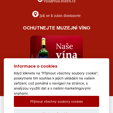
vila@vila.mbrn.cz
Jak se k nám dostanete
OCHUTNEJTE MUZEJNÍ VÍNO
Informace o cookies
Když kliknete na "Přijmout všechny soubory cookie",
poskytnete tím souhlas k jejich ukládání na vašem
zařízení, což pomáhá s navigací na stránce, s
analýzou využití dat a s našimi marketingovými
snahami.
Přijmout všechny soubory cookies
All Rights Reserved Muzeum Brněnska © 2020, Webdesign by
LE
CLAVERA s.r.o.