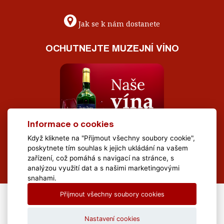
Jak se k nám dostanete
OCHUTNEJTE MUZEJNÍ VÍNO
Informace o cookies
Když kliknete na "Přijmout všechny soubory cookie",
poskytnete tím souhlas k jejich ukládání na vašem
zařízení, což pomáhá s navigací na stránce, s
analýzou využití dat a s našimi marketingovými
snahami.
Přijmout všechny soubory cookies
All Rights Reserved Muzeum Brněnska © 2020, Webdesign by
LE
CLAVERA s.r.o.
Nastavení cookies