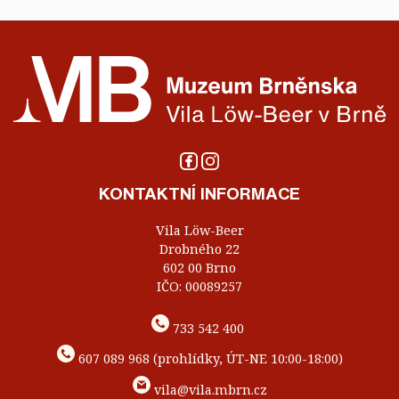
KONTAKTNÍ INFORMACE
Vila Löw-Beer
Drobného 22
602 00 Brno
IČO: 00089257
733 542 400
607 089 968 (prohlídky, ÚT-NE 10:00-18:00)
vila@vila.mbrn.cz