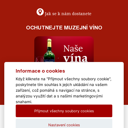
Jak se k nám dostanete
OCHUTNEJTE MUZEJNÍ VÍNO
Informace o cookies
Když kliknete na "Přijmout všechny soubory cookie",
poskytnete tím souhlas k jejich ukládání na vašem
zařízení, což pomáhá s navigací na stránce, s
analýzou využití dat a s našimi marketingovými
snahami.
Přijmout všechny soubory cookies
All Rights Reserved Muzeum Brněnska © 2020, Webdesign by
LE
CLAVERA s.r.o.
Nastavení cookies