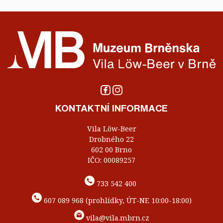
KONTAKTNÍ INFORMACE
Vila Löw-Beer
Drobného 22
602 00 Brno
IČO: 00089257
733 542 400
607 089 968 (prohlídky, ÚT-NE 10:00-18:00)
vila@vila.mbrn.cz