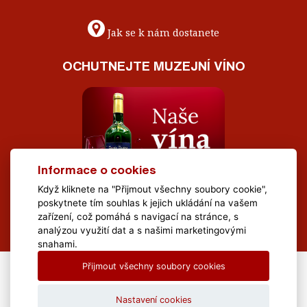
Jak se k nám dostanete
OCHUTNEJTE MUZEJNÍ VÍNO
Informace o cookies
Když kliknete na "Přijmout všechny soubory cookie",
poskytnete tím souhlas k jejich ukládání na vašem
zařízení, což pomáhá s navigací na stránce, s
analýzou využití dat a s našimi marketingovými
snahami.
Přijmout všechny soubory cookies
All Rights Reserved Muzeum Brněnska © 2020, Webdesign by
LE
CLAVERA s.r.o.
Nastavení cookies