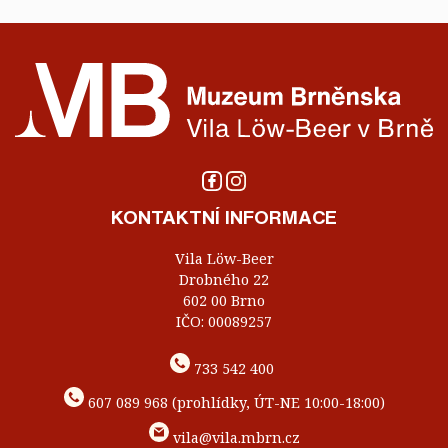
KONTAKTNÍ INFORMACE
Vila Löw-Beer
Drobného 22
602 00 Brno
IČO: 00089257
733 542 400
607 089 968 (prohlídky, ÚT-NE 10:00-18:00)
vila@vila.mbrn.cz