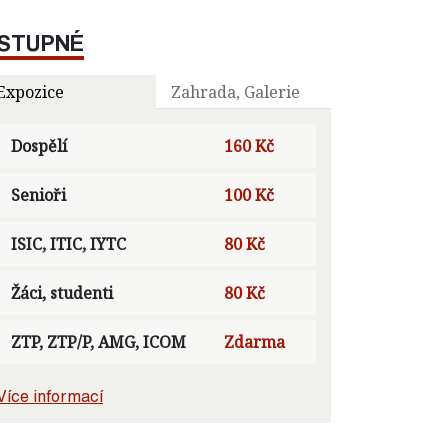
STUPNÉ
Expozice
Zahrada, Galerie
Dospělí
160 Kč
Senioři
100 Kč
ISIC, ITIC, IYTC
80 Kč
Žáci, studenti
80 Kč
ZTP, ZTP/P, AMG, ICOM
Zdarma
Více informací