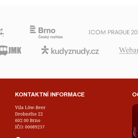
KONTAKTNÍ INFORMACE
O
Vila Löw-Beer
Drobného 22
602 00 Brno
IČO: 00089257