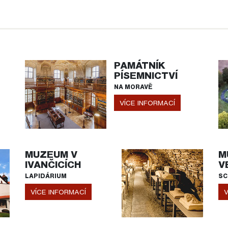
PAMÁTNÍK
PÍSEMNICTVÍ
NA MORAVĚ
VÍCE INFORMACÍ
MUZEUM V
M
IVANČICÍCH
V
LAPIDÁRIUM
SC
VÍCE INFORMACÍ
V