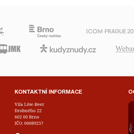
KONTAKTNÍ INFORMACE
O
Vila Löw-Beer
Drobného 22
602 00 Brno
IČO: 00089257