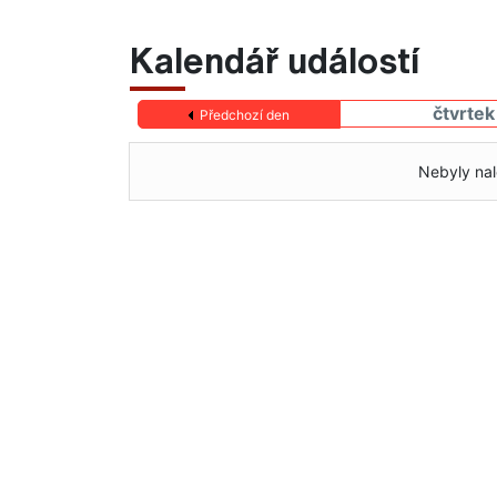
Kalendář událostí
čtvrte
Předchozí den
Nebyly nal