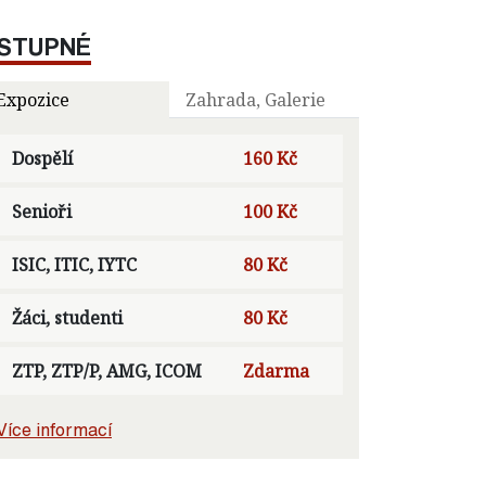
STUPNÉ
Expozice
Zahrada, Galerie
Dospělí
160 Kč
Senioři
100 Kč
ISIC, ITIC, IYTC
80 Kč
Žáci, studenti
80 Kč
ZTP, ZTP/P, AMG, ICOM
Zdarma
Více informací