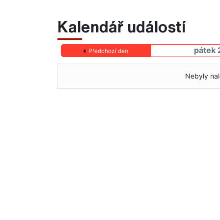
Kalendář událostí
pátek 
Předchozí den
Nebyly nal