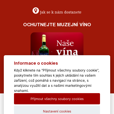
Jak se k nám dostanete
OCHUTNEJTE MUZEJNÍ VÍNO
Informace o cookies
Když kliknete na "Přijmout všechny soubory cookie",
poskytnete tím souhlas k jejich ukládání na vašem
zařízení, což pomáhá s navigací na stránce, s
analýzou využití dat a s našimi marketingovými
snahami.
Přijmout všechny soubory cookies
All Rights Reserved Muzeum Brněnska © 2020, Webdesign by
LE
CLAVERA s.r.o.
Nastavení cookies