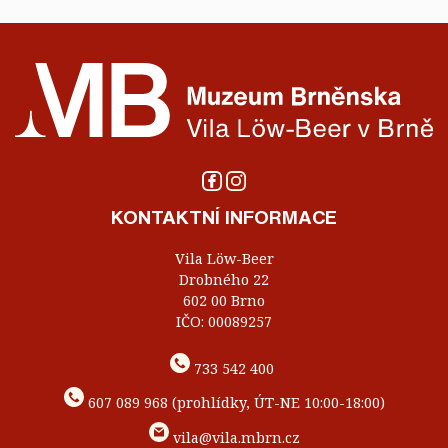
KONTAKTNÍ INFORMACE
Vila Löw-Beer
Drobného 22
602 00 Brno
IČO: 00089257
733 542 400
607 089 968 (prohlídky, ÚT-NE 10:00-18:00)
vila@vila.mbrn.cz