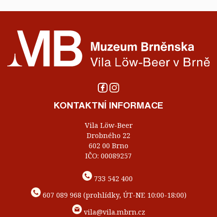
KONTAKTNÍ INFORMACE
Vila Löw-Beer
Drobného 22
602 00 Brno
IČO: 00089257
733 542 400
607 089 968 (prohlídky, ÚT-NE 10:00-18:00)
vila@vila.mbrn.cz