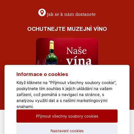
Jak se k nám dostanete
OCHUTNEJTE MUZEJNÍ VÍNO
Informace o cookies
Když kliknete na "Přijmout všechny soubory cookie",
poskytnete tím souhlas k jejich ukládání na vašem
zařízení, což pomáhá s navigací na stránce, s
analýzou využití dat a s našimi marketingovými
snahami.
Přijmout všechny soubory cookies
All Rights Reserved Muzeum Brněnska © 2020, Webdesign by
LE
CLAVERA s.r.o.
Nastavení cookies