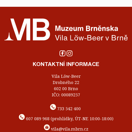
KONTAKTNÍ INFORMACE
Vila Löw-Beer
Drobného 22
602 00 Brno
IČO: 00089257
733 542 400
607 089 968 (prohlídky, ÚT-NE 10:00-18:00)
vila@vila.mbrn.cz