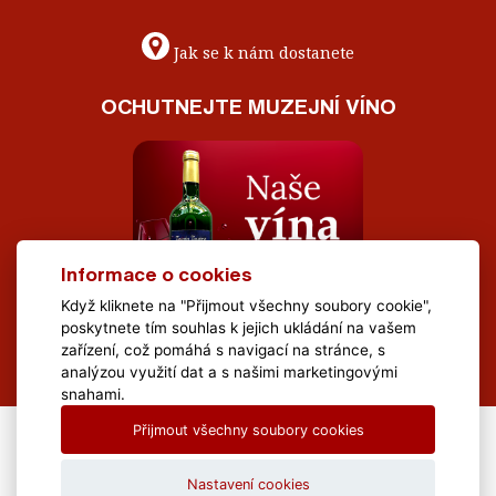
Jak se k nám dostanete
OCHUTNEJTE MUZEJNÍ VÍNO
Informace o cookies
Když kliknete na "Přijmout všechny soubory cookie",
poskytnete tím souhlas k jejich ukládání na vašem
zařízení, což pomáhá s navigací na stránce, s
analýzou využití dat a s našimi marketingovými
snahami.
Přijmout všechny soubory cookies
All Rights Reserved Muzeum Brněnska © 2020, Webdesign by
LE
CLAVERA s.r.o.
Nastavení cookies