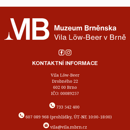
KONTAKTNÍ INFORMACE
Vila Löw-Beer
Drobného 22
602 00 Brno
IČO: 00089257
733 542 400
607 089 968 (prohlídky, ÚT-NE 10:00-18:00)
vila@vila.mbrn.cz