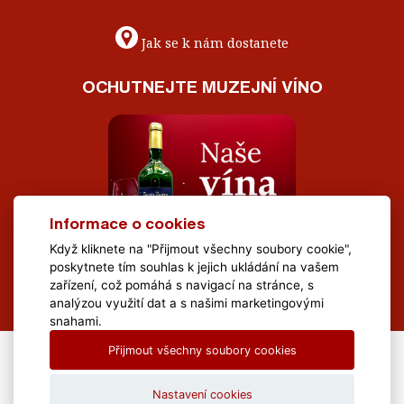
Jak se k nám dostanete
OCHUTNEJTE MUZEJNÍ VÍNO
Informace o cookies
Když kliknete na "Přijmout všechny soubory cookie",
poskytnete tím souhlas k jejich ukládání na vašem
zařízení, což pomáhá s navigací na stránce, s
analýzou využití dat a s našimi marketingovými
snahami.
Přijmout všechny soubory cookies
All Rights Reserved Muzeum Brněnska © 2020, Webdesign by
LE
CLAVERA s.r.o.
Nastavení cookies