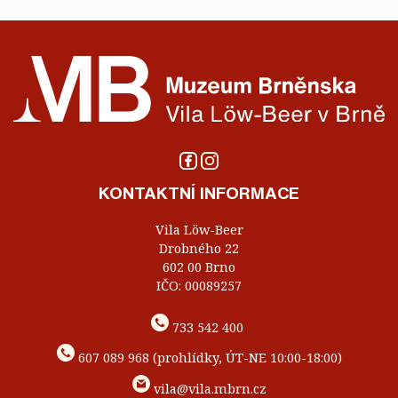
KONTAKTNÍ INFORMACE
Vila Löw-Beer
Drobného 22
602 00 Brno
IČO: 00089257
733 542 400
607 089 968 (prohlídky, ÚT-NE 10:00-18:00)
vila@vila.mbrn.cz