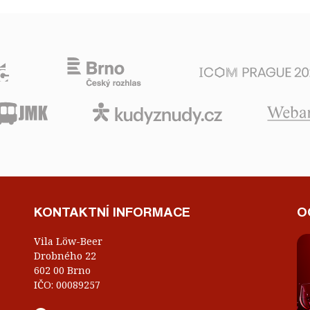
KONTAKTNÍ INFORMACE
O
Vila Löw-Beer
Drobného 22
602 00 Brno
IČO: 00089257