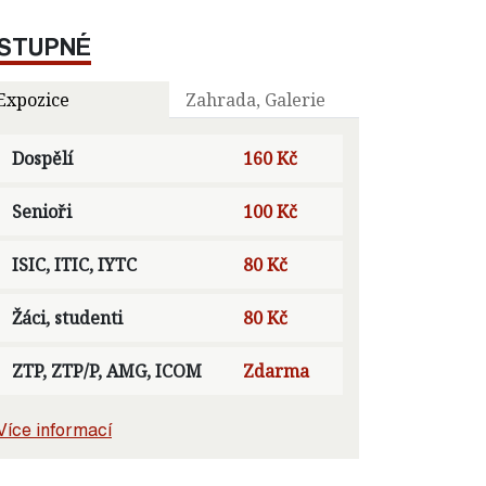
STUPNÉ
Expozice
Zahrada, Galerie
Dospělí
160 Kč
Senioři
100 Kč
ISIC, ITIC, IYTC
80 Kč
Žáci, studenti
80 Kč
ZTP, ZTP/P, AMG, ICOM
Zdarma
Více informací