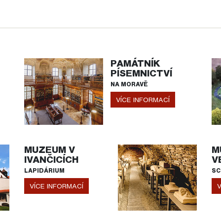
PAMÁTNÍK
PÍSEMNICTVÍ
NA MORAVĚ
VÍCE INFORMACÍ
MUZEUM V
M
IVANČICÍCH
V
LAPIDÁRIUM
SC
VÍCE INFORMACÍ
V