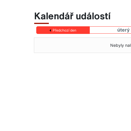
Kalendář událostí
úterý
Předchozí den
Nebyly nal