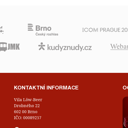
KONTAKTNÍ INFORMACE
O
Vila Löw-Beer
Drobného 22
602 00 Brno
IČO: 00089257