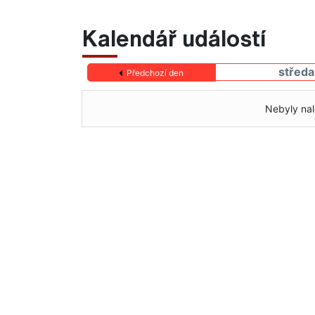
Kalendář událostí
středa
Předchozí den
Nebyly nal