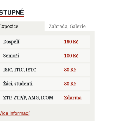
STUPNÉ
Expozice
Zahrada, Galerie
Dospělí
160 Kč
Senioři
100 Kč
ISIC, ITIC, IYTC
80 Kč
Žáci, studenti
80 Kč
ZTP, ZTP/P, AMG, ICOM
Zdarma
Více informací