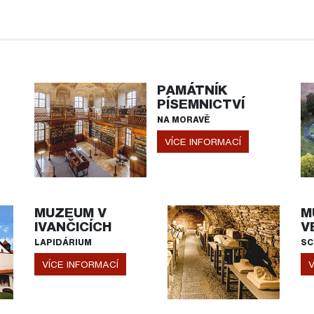
PAMÁTNÍK
PÍSEMNICTVÍ
NA MORAVĚ
VÍCE INFORMACÍ
MUZEUM V
M
IVANČICÍCH
V
LAPIDÁRIUM
SC
VÍCE INFORMACÍ
V