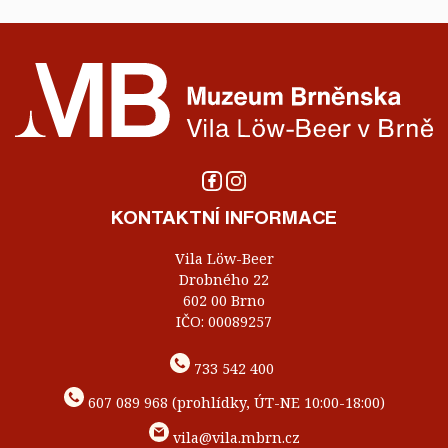
KONTAKTNÍ INFORMACE
Vila Löw-Beer
Drobného 22
602 00 Brno
IČO: 00089257
733 542 400
607 089 968 (prohlídky, ÚT-NE 10:00-18:00)
vila@vila.mbrn.cz