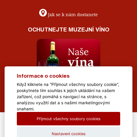
Jak se k nám dostanete
OCHUTNEJTE MUZEJNÍ VÍNO
Informace o cookies
Když kliknete na "Přijmout všechny soubory cookie",
poskytnete tím souhlas k jejich ukládání na vašem
zařízení, což pomáhá s navigací na stránce, s
analýzou využití dat a s našimi marketingovými
snahami.
Přijmout všechny soubory cookies
All Rights Reserved Muzeum Brněnska © 2020, Webdesign by
LE
CLAVERA s.r.o.
Nastavení cookies