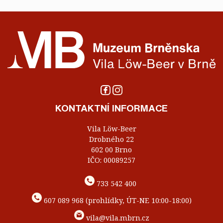
KONTAKTNÍ INFORMACE
Vila Löw-Beer
Drobného 22
602 00 Brno
IČO: 00089257
733 542 400
607 089 968 (prohlídky, ÚT-NE 10:00-18:00)
vila@vila.mbrn.cz