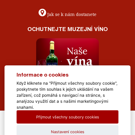
Jak se k nám dostanete
OCHUTNEJTE MUZEJNÍ VÍNO
Informace o cookies
Když kliknete na "Přijmout všechny soubory cookie",
poskytnete tím souhlas k jejich ukládání na vašem
zařízení, což pomáhá s navigací na stránce, s
analýzou využití dat a s našimi marketingovými
snahami.
Přijmout všechny soubory cookies
All Rights Reserved Muzeum Brněnska © 2020, Webdesign by
LE
CLAVERA s.r.o.
Nastavení cookies