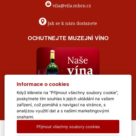
vila@vila.mbrn.cz
Jak se k nám dostanete
OCHUTNEJTE MUZEJNÍ VÍNO
Informace o cookies
Když kliknete na "Přijmout všechny soubory cookie",
poskytnete tím souhlas k jejich ukládání na vašem
zařízení, což pomáhá s navigací na stránce, s
analýzou využití dat a s našimi marketingovými
snahami.
Přijmout všechny soubory cookies
All Rights Reserved Muzeum Brněnska © 2020, Webdesign by
LE