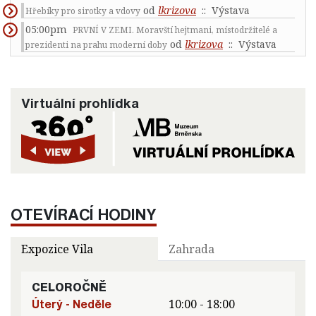
od
lkrizova
:: Výstava
Hřebíky pro sirotky a vdovy
05:00pm
PRVNÍ V ZEMI. Moravští hejtmani, místodržitelé a
od
lkrizova
:: Výstava
prezidenti na prahu moderní doby
Virtuální prohlídka
OTEVÍRACÍ HODINY
Expozice Vila
Zahrada
CELOROČNĚ
Úterý - Neděle
10:00 - 18:00