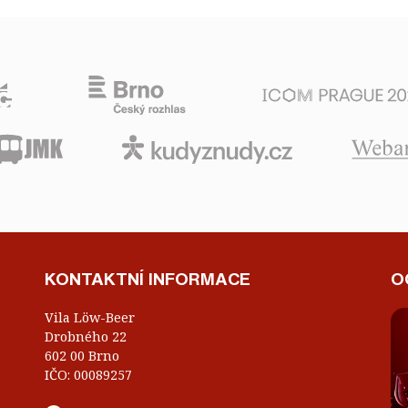
KONTAKTNÍ INFORMACE
O
Vila Löw-Beer
Drobného 22
602 00 Brno
IČO: 00089257