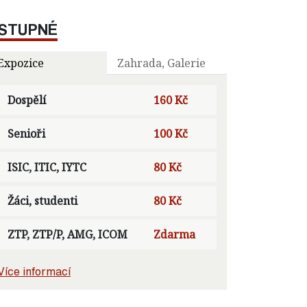
STUPNÉ
Expozice
Zahrada, Galerie
Dospělí
160 Kč
Senioři
100 Kč
ISIC, ITIC, IYTC
80 Kč
Žáci, studenti
80 Kč
ZTP, ZTP/P, AMG, ICOM
Zdarma
Více informací