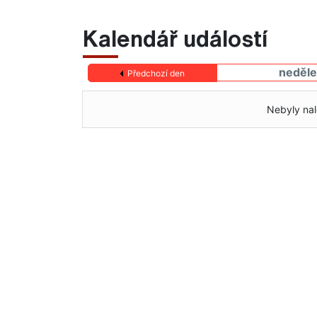
Kalendář událostí
neděle
Předchozí den
Nebyly nal