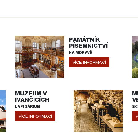
PAMÁTNÍK
PÍSEMNICTVÍ
NA MORAVĚ
VÍCE INFORMACÍ
MUZEUM V
M
IVANČICÍCH
V
LAPIDÁRIUM
SC
VÍCE INFORMACÍ
V