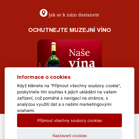
Jak se k nám dostanete
OCHUTNEJTE MUZEJNÍ VÍNO
Informace o cookies
Když kliknete na "Přijmout všechny soubory cookie",
poskytnete tím souhlas k jejich ukládání na vašem
zařízení, což pomáhá s navigací na stránce, s
analýzou využití dat a s našimi marketingovými
snahami.
Přijmout všechny soubory cookies
All Rights Reserved Muzeum Brněnska © 2020, Webdesign by
LE
CLAVERA s.r.o.
Nastavení cookies