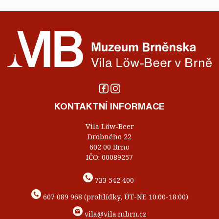
KONTAKTNÍ INFORMACE
Vila Löw-Beer
Drobného 22
602 00 Brno
IČO: 00089257
733 542 400
607 089 968 (prohlídky, ÚT-NE 10:00-18:00)
vila@vila.mbrn.cz