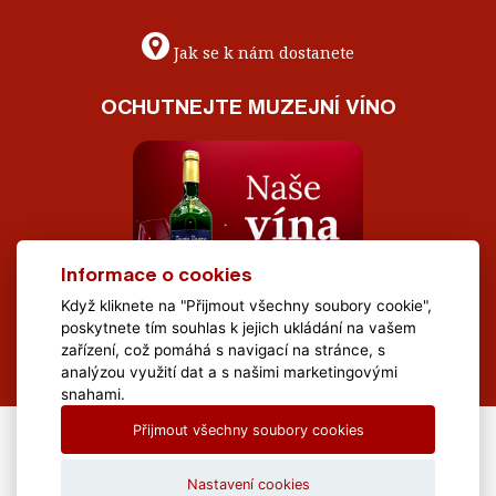
Jak se k nám dostanete
OCHUTNEJTE MUZEJNÍ VÍNO
Informace o cookies
Když kliknete na "Přijmout všechny soubory cookie",
poskytnete tím souhlas k jejich ukládání na vašem
zařízení, což pomáhá s navigací na stránce, s
analýzou využití dat a s našimi marketingovými
snahami.
Přijmout všechny soubory cookies
All Rights Reserved Muzeum Brněnska © 2020, Webdesign by
LE
CLAVERA s.r.o.
Nastavení cookies