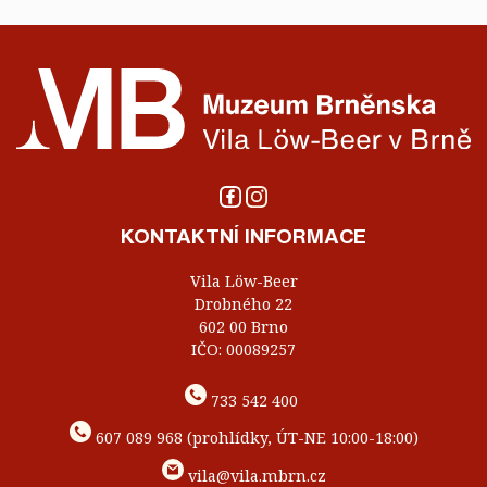
KONTAKTNÍ INFORMACE
Vila Löw-Beer
Drobného 22
602 00 Brno
IČO: 00089257
733 542 400
607 089 968 (prohlídky, ÚT-NE 10:00-18:00)
vila@vila.mbrn.cz