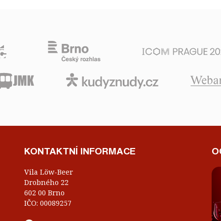
KONTAKTNÍ INFORMACE
O
Vila Löw-Beer
Drobného 22
602 00 Brno
IČO: 00089257