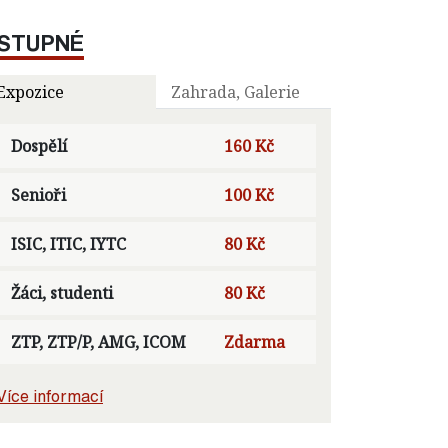
STUPNÉ
Expozice
Zahrada, Galerie
Dospělí
160 Kč
Senioři
100 Kč
ISIC, ITIC, IYTC
80 Kč
Žáci, studenti
80 Kč
ZTP, ZTP/P, AMG, ICOM
Zdarma
Více informací