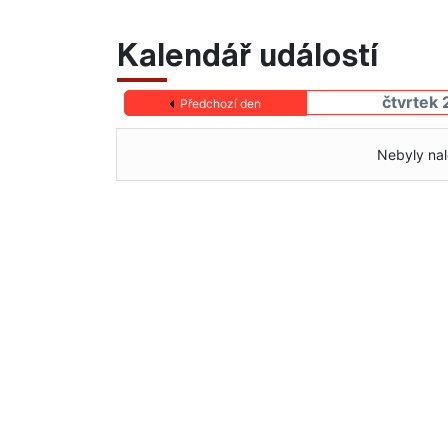
Kalendář událostí
čtvrtek 
Předchozí den
Nebyly nal