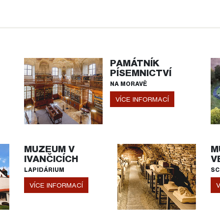
PAMÁTNÍK
PÍSEMNICTVÍ
NA MORAVĚ
VÍCE INFORMACÍ
MUZEUM V
M
IVANČICÍCH
V
LAPIDÁRIUM
SC
VÍCE INFORMACÍ
V