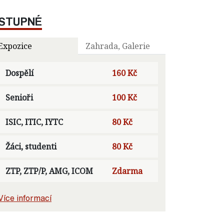
STUPNÉ
Expozice
Zahrada, Galerie
Dospělí
160 Kč
Senioři
100 Kč
ISIC, ITIC, IYTC
80 Kč
Žáci, studenti
80 Kč
ZTP, ZTP/P, AMG, ICOM
Zdarma
Více informací