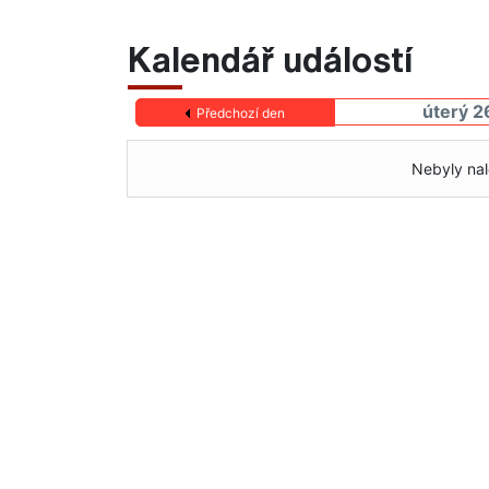
Kalendář událostí
úterý 2
Předchozí den
Nebyly nal