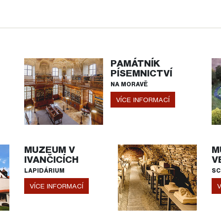
PAMÁTNÍK
PÍSEMNICTVÍ
NA MORAVĚ
VÍCE INFORMACÍ
MUZEUM V
M
IVANČICÍCH
V
LAPIDÁRIUM
SC
VÍCE INFORMACÍ
V