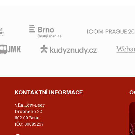
KONTAKTNÍ INFORMACE
O
Vila Löw-Beer
Drobného 22
602 00 Brno
IČO: 00089257