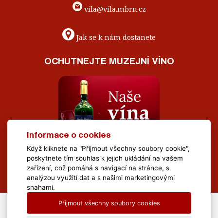
vila@vila.mbrn.cz
Jak se k nám dostanete
OCHUTNEJTE MUZEJNÍ VÍNO
Informace o cookies
Když kliknete na "Přijmout všechny soubory cookie",
poskytnete tím souhlas k jejich ukládání na vašem
zařízení, což pomáhá s navigací na stránce, s
analýzou využití dat a s našimi marketingovými
snahami.
Přijmout všechny soubory cookies
All Rights Reserved Muzeum Brněnska © 2020, Webdesign by
LE