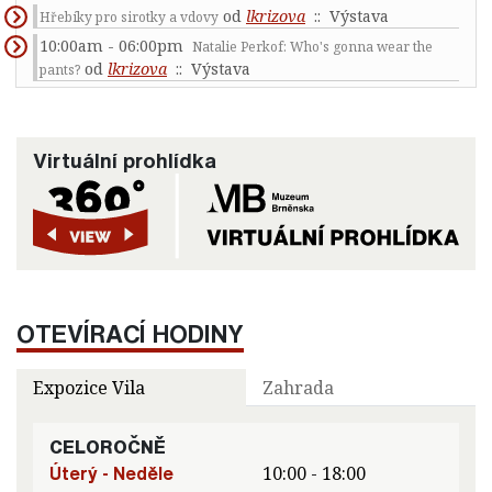
od
lkrizova
:: Výstava
Hřebíky pro sirotky a vdovy
10:00am - 06:00pm
Natalie Perkof: Who's gonna wear the
od
lkrizova
:: Výstava
pants?
Virtuální prohlídka
OTEVÍRACÍ HODINY
Expozice Vila
Zahrada
CELOROČNĚ
Úterý - Neděle
10:00 - 18:00