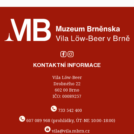
KONTAKTNÍ INFORMACE
Vila Löw-Beer
Drobného 22
602 00 Brno
IČO: 00089257
733 542 400
607 089 968 (prohlídky, ÚT-NE 10:00-18:00)
vila@vila.mbrn.cz