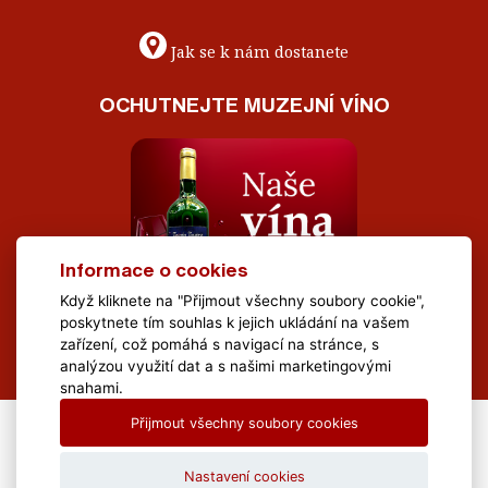
Jak se k nám dostanete
OCHUTNEJTE MUZEJNÍ VÍNO
Informace o cookies
Když kliknete na "Přijmout všechny soubory cookie",
poskytnete tím souhlas k jejich ukládání na vašem
zařízení, což pomáhá s navigací na stránce, s
analýzou využití dat a s našimi marketingovými
snahami.
Přijmout všechny soubory cookies
All Rights Reserved Muzeum Brněnska © 2020, Webdesign by
LE
CLAVERA s.r.o.
Nastavení cookies