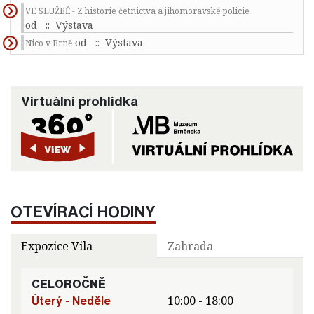
VE SLUŽBĚ - Z historie četnictva a jihomoravské policie
od
:: Výstava
od
:: Výstava
Nico v Brně
Virtuální prohlídka
OTEVÍRACÍ HODINY
Expozice Vila
Zahrada
CELOROČNĚ
Úterý - Neděle
10:00 - 18:00