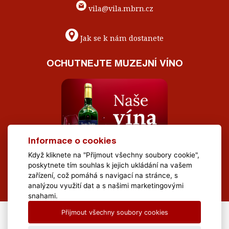
vila@vila.mbrn.cz
Jak se k nám dostanete
OCHUTNEJTE MUZEJNÍ VÍNO
Informace o cookies
Když kliknete na "Přijmout všechny soubory cookie",
poskytnete tím souhlas k jejich ukládání na vašem
zařízení, což pomáhá s navigací na stránce, s
analýzou využití dat a s našimi marketingovými
snahami.
Přijmout všechny soubory cookies
All Rights Reserved Muzeum Brněnska © 2020, Webdesign by
LE