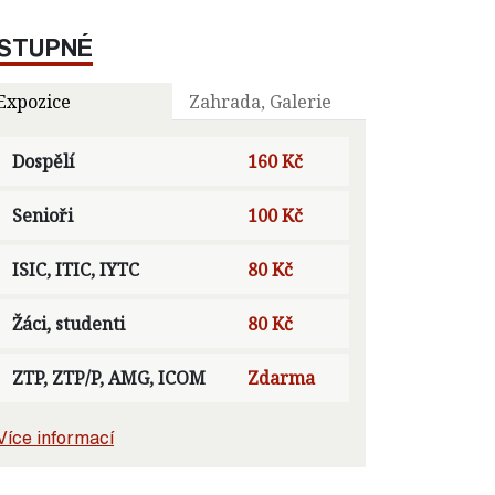
STUPNÉ
Expozice
Zahrada, Galerie
Dospělí
160 Kč
Senioři
100 Kč
ISIC, ITIC, IYTC
80 Kč
Žáci, studenti
80 Kč
ZTP, ZTP/P, AMG, ICOM
Zdarma
Více informací