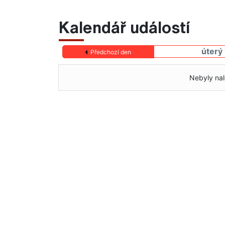
Kalendář událostí
úterý
Předchozí den
Nebyly nal