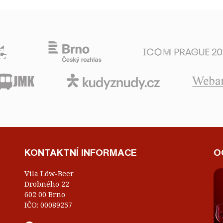
KONTAKTNÍ INFORMACE
O
Vila Löw-Beer
Drobného 22
602 00 Brno
IČO: 00089257