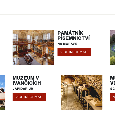
PAMÁTNÍK
PÍSEMNICTVÍ
NA MORAVĚ
VÍCE INFORMACÍ
MUZEUM V
M
IVANČICÍCH
V
LAPIDÁRIUM
SC
VÍCE INFORMACÍ
V