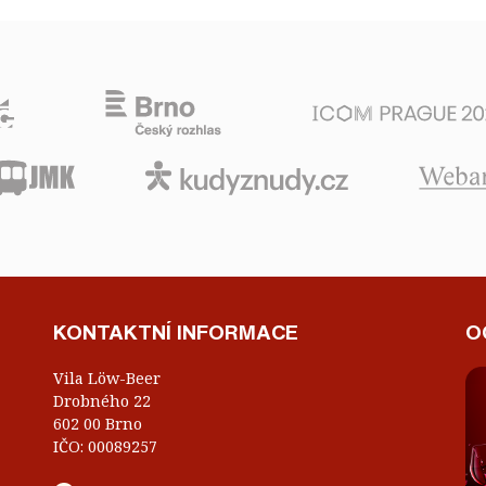
KONTAKTNÍ INFORMACE
O
Vila Löw-Beer
Drobného 22
602 00 Brno
IČO: 00089257