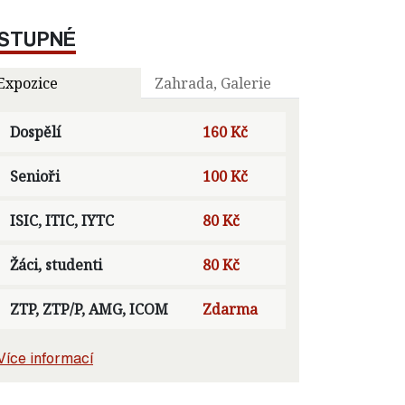
STUPNÉ
Expozice
Zahrada, Galerie
Dospělí
160 Kč
Senioři
100 Kč
ISIC, ITIC, IYTC
80 Kč
Žáci, studenti
80 Kč
ZTP, ZTP/P, AMG, ICOM
Zdarma
Více informací