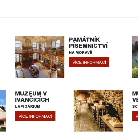
PAMÁTNÍK
PÍSEMNICTVÍ
NA MORAVĚ
VÍCE INFORMACÍ
MUZEUM V
M
IVANČICÍCH
V
LAPIDÁRIUM
SC
VÍCE INFORMACÍ
V