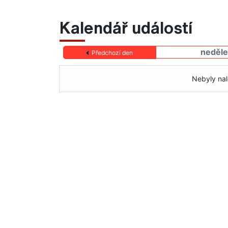
Kalendář událostí
neděle
Předchozí den
Nebyly nal